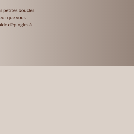
s petites boucles
ueur que vous
aide d’épingles à