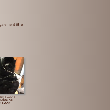
également être
veux ELODIE
 Cristal AB
n ELKA)