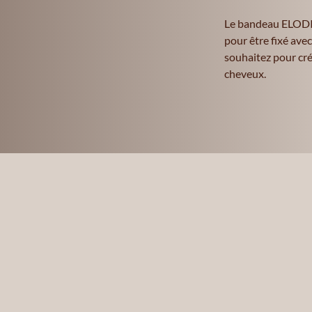
Le bandeau ELODIE
pour être fixé ave
souhaitez pour crée
cheveux.