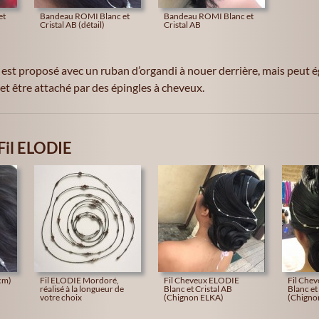
et
Bandeau ROMI Blanc et
Bandeau ROMI Blanc et
Cristal AB (détail)
Cristal AB
st proposé avec un ruban d’organdi à nouer derrière, mais peut 
 et être attaché par des épingles à cheveux.
Fil ELODIE
cm)
Fil ELODIE Mordoré,
Fil Cheveux ELODIE
Fil Che
réalisé à la longueur de
Blanc et Cristal AB
Blanc et
votre choix
(Chignon ELKA)
(Chigno