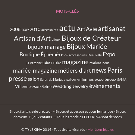
MOTS-CLÉS
actu
artisanat
Art'Avie
2008
2010
2009
accessoires
Bijoux de Créateur
Artisan d'Art
bijoux
Bijoux Mariée
bijoux mariage
Expo
Boutique Éphémère
c+ acccessoires
Deauville
magazine
La Varenne Saint-Hilaire
marions-nous
Paris
métiers d'art
news
mariée-magazine
presse
salon
salon villennes expo bijoux
Salon du Mariage
SAMA
événements
Wedding Jewelry
Villennes-sur-Seine
Bijoux fantaisie de créateur – Bijoux et accessoires pour le mariage - Bijoux
cheveux - Bijoux enfants --- Tous les modèles TYLEKINA sont déposés
© TYLEKINA 2014 - Tous droits réservés -
Mentions légales