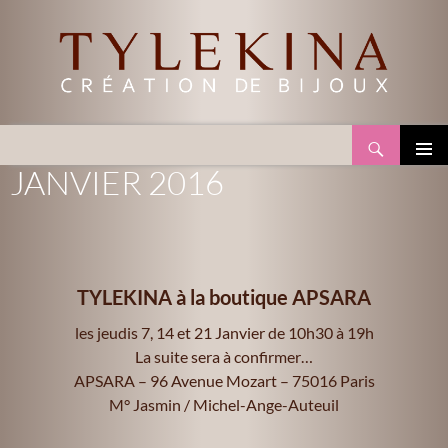
Recherche
TYLEKINA
ALLER
JANVIER 2016
MENU
AU
PRINCI
CONTENU
TYLEKINA à la boutique APSARA
les jeudis 7, 14 et 21 Janvier de 10h30 à 19h
La suite sera à confirmer…
APSARA – 96 Avenue Mozart – 75016 Paris
M° Jasmin / Michel-Ange-Auteuil