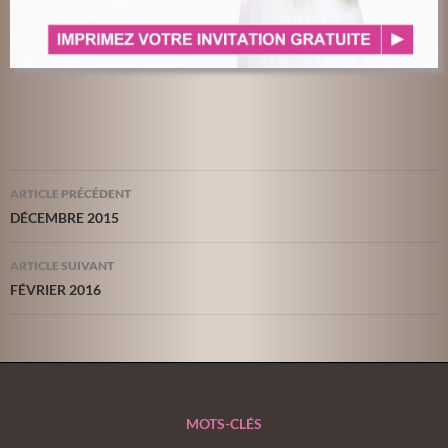
Navigation
ARTICLE PRÉCÉDENT
des
DÉCEMBRE 2015
articles
ARTICLE SUIVANT
FÉVRIER 2016
MOTS-CLÉS