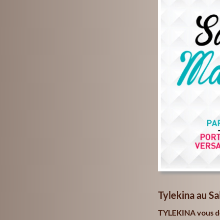
Tylekina
au Sa
TYLEKINA vous do