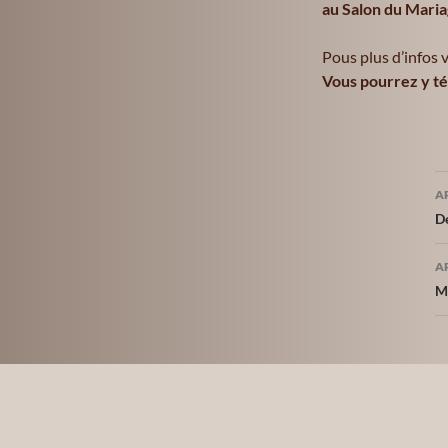
au Salon du Maria
Pous plus d’infos v
Vous pourrez y té
N
A
d
D
a
A
M