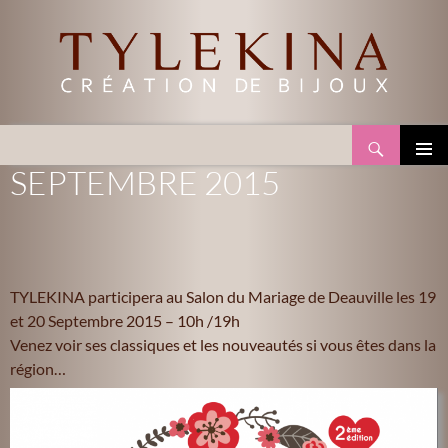
Recherche
TYLEKINA
ALLER
SEPTEMBRE 2015
MENU
AU
PRINCI
CONTENU
TYLEKINA participera au Salon du Mariage de Deauville les 19
et 20 Septembre 2015 – 10h /19h
Venez voir ses classiques et les nouveautés si vous êtes dans la
région…