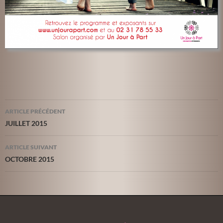
Navigation
ARTICLE PRÉCÉDENT
des
JUILLET 2015
articles
ARTICLE SUIVANT
OCTOBRE 2015